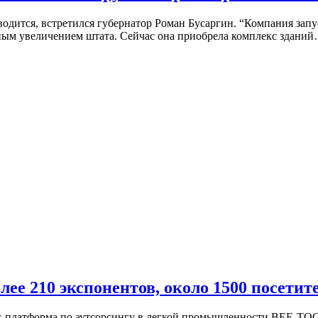
водится, встретился губернатор Роман Бусаргин. “Компания запу
ьным увеличением штата. Сейчас она приобрела комплекс здани
е 210 экспонентов, около 1500 посетит
нес-платформа по аутсорсингу в легкой промышленности BEE-TO