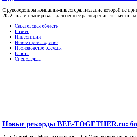
С руководством компании-инвестора, название которой не при
2022 года и планировала дальнейшее расширение со значител
Саратовская область
Бизнес
Инвестиции
Новое производство
Производство одежды
Работа
Спецодежда
Новые рекорды BEE-TOGETHER.ru: боле
21 и 22 ноября в Москве состоялась 16-я Международная биз