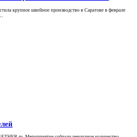
стила крупное швейное производство в Саратове в феврале
й…
елей
GETHER.ru. Мероприятие собрало рекордное количество