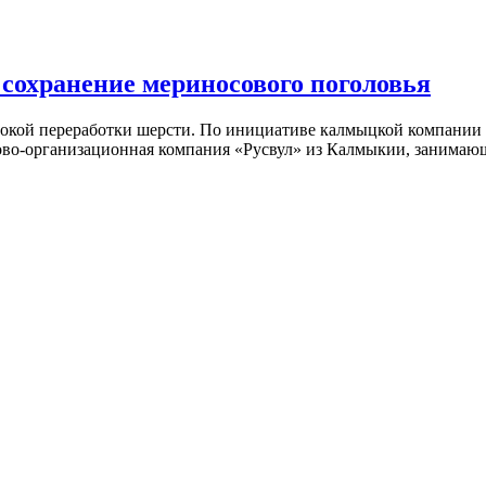
сохранение мериносового поголовья
бокой переработки шерсти. По инициативе калмыцкой компани
ово-организационная компания «Русвул» из Калмыкии, занима