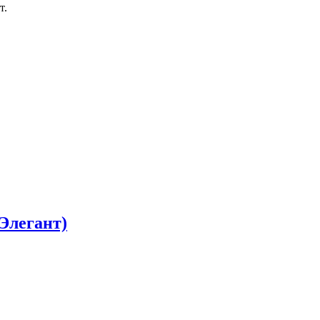
т.
Элегант)