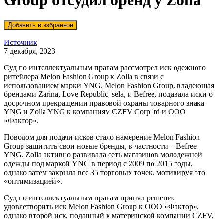
Group отсудил бренд у Zolla
Источник
7 декабря, 2023
Суд по интеллектуальным правам рассмотрел иск одежного
ритейлера Melon Fashion Group к Zolla в связи с
использованием марки YNG. Melon Fashion Group, владеющая
брендами Zarina, Love Republic, sela, и Befree, подавала иски о
досрочном прекращении правовой охраны товарного знака
YNG и Zolla YNG к компаниям CZFV Corp ltd и ООО
«Фактор».
Поводом для подачи исков стало намерение Melon Fashion
Group защитить свои новые бренды, в частности – Befree
YNG. Zolla активно развивала сеть магазинов молодежной
одежды под маркой YNG в период с 2009 по 2015 годы,
однако затем закрыла все 35 торговых точек, мотивируя это
«оптимизацией».
Суд по интеллектуальным правам принял решение
удовлетворить иск Melon Fashion Group к ООО «Фактор»,
однако второй иск, поданный к материнской компании CZFV,