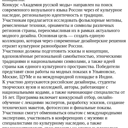
Конкурс «Академия русской моды» направлен на поиск
современного визуального языка России через её культурное
наследие, региональную идентичность и традиции.
Участникам предлагается исследовать фольклорные мотивы,
ремесленные техники, орнаменты и символы различных
регионов страны, переосмысливая их в рамках актуального
модного дизайна. Основная цель — создать единую
коллекцию, которая через современные дизайнерские решения
отразит культурное разнообразие России.
Участники должны подготовить эскизы и концепции,
вдохновлённые региональной самобытностью, этническими
традициями и национальными символами, а также идеей
страны как единого культурного пространства. Победители
представят свои работы на модных показах в Ульяновске,
Москве, ЦУМе и на международной площадке в Индии.
К участию допускаются российские дизайнеры, студенты
творческих вузов и колледжей, авторы, работающие с
национальными кодами, а также начинающие специалисты от
16 лет. Программа включает конкурсный отбор, онлайн-
обучение с лекциями экспертов, разработку эскизов, создание
технических макетов, фотосессии и финальные показы.
Участники смогут обмениваться опытом с международными
экспертами, участвовать в конференциях с музеями и
специалистами по культурному наследию, а также