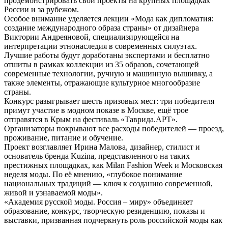
продемонстрировать свои проекты на крупных площадках
России и за рубежом.
Особое внимание уделяется лекции «Мода как дипломатия:
создание международного образа страны» от дизайнера
Виктории Андреяновой, специализирующейся на
интерпретации этнонаследия в современных силуэтах.
Лучшие работы будут доработаны экспертами и бесплатно
отшиты в рамках коллекции из 35 образов, сочетающей
современные технологии, ручную и машинную вышивку, а
также элементы, отражающие культурное многообразие
страны.
Конкурс разыгрывает шесть призовых мест: три победителя
примут участие в модном показе в Москве, ещё трое
отправятся в Крым на фестиваль «Таврида.АРТ».
Организаторы покрывают все расходы победителей — проезд,
проживание, питание и обучение.
Проект возглавляет Ирина Малова, дизайнер, стилист и
основатель бренда Kuzina, представленного на таких
престижных площадках, как Milan Fashion Week и Московская
неделя моды. По её мнению, «глубокое понимание
национальных традиций — ключ к созданию современной,
живой и узнаваемой моды».
«Академия русской моды. Россия – миру» объединяет
образование, конкурс, творческую резиденцию, показы и
выставки, призванная подчеркнуть роль российской моды как