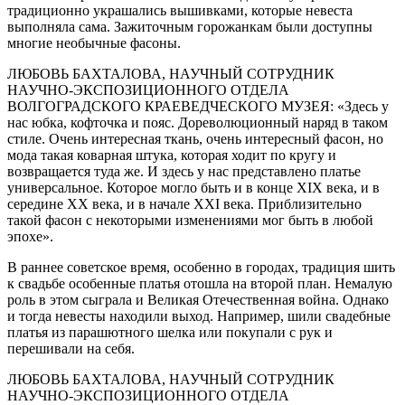
традиционно украшались вышивками, которые невеста
выполняла сама. Зажиточным горожанкам были доступны
многие необычные фасоны.
ЛЮБОВЬ БАХТАЛОВА, НАУЧНЫЙ СОТРУДНИК
НАУЧНО-ЭКСПОЗИЦИОННОГО ОТДЕЛА
ВОЛГОГРАДСКОГО КРАЕВЕДЧЕСКОГО МУЗЕЯ: «Здесь у
нас юбка, кофточка и пояс. Дореволюционный наряд в таком
стиле. Очень интересная ткань, очень интересный фасон, но
мода такая коварная штука, которая ходит по кругу и
возвращается туда же. И здесь у нас представлено платье
универсальное. Которое могло быть и в конце XIX века, и в
середине XX века, и в начале XXI века. Приблизительно
такой фасон с некоторыми изменениями мог быть в любой
эпохе».
В раннее советское время, особенно в городах, традиция шить
к свадьбе особенные платья отошла на второй план. Немалую
роль в этом сыграла и Великая Отечественная война. Однако
и тогда невесты находили выход. Например, шили свадебные
платья из парашютного шелка или покупали с рук и
перешивали на себя.
ЛЮБОВЬ БАХТАЛОВА, НАУЧНЫЙ СОТРУДНИК
НАУЧНО-ЭКСПОЗИЦИОННОГО ОТДЕЛА