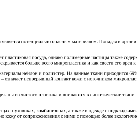
и является потенциально опасным материалом. Попадая в органи
ет пластиковая посуда, однако полимерные частицы также содерж
 скрывается больше всего микропластика и как свести его вред 
материалы нейлон и полиэстер. На данные ткани приходится 69
а – означает непрерывный контакт кожи с источником микроплас
деланы из чистого пластика и впиваются в синтетические ткани
ещах: пуховиках, комбинезонах, а также в одежде с подкладкам
ою кожу от соприкосновения с ними с помощью более экологично