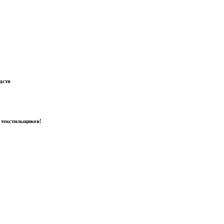
дств
 текстильщиков!