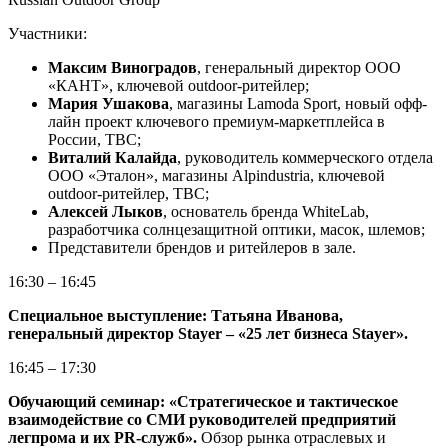
Участники:
Максим Виноградов
, генеральный директор ООО
«КАНТ», ключевой outdoor-ритейлер;
Мария Ушакова
, магазины Lamoda Sport, новый офф-
лайн проект ключевого премиум-маркетплейса в
России, TBC;
Виталий Калайда
, руководитель коммерческого отдела
ООО «Эталон», магазины Alpindustria, ключевой
outdoor-ритейлер, TBC;
Алексей Лыков
, основатель бренда WhiteLab,
разработчика солнцезащитной оптики, масок, шлемов;
Представители брендов и ритейлеров в зале.
16:30 – 16:45
Специальное выступление: Татьяна Иванова,
генеральный директор Stayer – «25 лет бизнеса Stayer».
16:45 – 17:30
Обучающий семинар: «Стратегическое и тактическое
взаимодействие со СМИ руководителей предприятий
легпрома и их PR-служб».
Обзор рынка отраслевых и