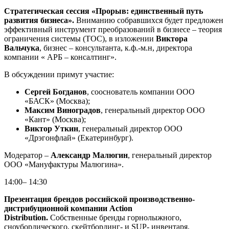
Стратегическая сессия «Прорыв: единственный путь
развития бизнеса».
Вниманию собравшихся будет предложен
эффективный инструмент преобразований в бизнесе – теория
ограничения системы (ТОС), в изложении
Виктора
Вальчука
, бизнес – консультанта, к.ф.-м.н, директора
компании « АРБ – консалтинг».
В обсуждении примут участие:
Сергей Богданов
, сооснователь компании ООО
«БАСК» (Москва);
Максим Виноградов
, генеральный директор ООО
«Кант» (Москва);
Виктор Уткин
, генеральный директор ООО
«Дрэгонфлай» (Екатеринбург).
Модератор –
Александр Малюгин
, генеральный директор
ООО «Мануфактуры Малюгина».
14:00– 14:30
Презентация брендов российской производственно-
дистрибуционной компании Action
Distribution.
Собственные бренды горнолыжного,
сноубордического, скейтбординг- и SUP- инвентаря,