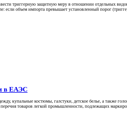
вести триггерную защитную меру в отношении отдельных видов 
ле: если объем импорта превышает установленный порог (триг
и в ЕАЭС
одежду, купальные костюмы, галстуки, детское белье, а также г
 перечня товаров легкой промышленности, подлежащих маркир