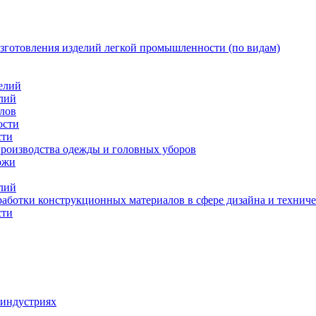
изготовления изделий легкой промышленности (по видам)
делий
елий
алов
ости
сти
производства одежды и головных уборов
ожи
елий
аботки конструкционных материалов в сфере дизайна и техниче
сти
 индустриях