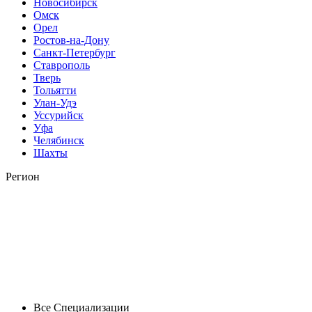
Новосибирск
Омск
Орел
Ростов-на-Дону
Санкт-Петербург
Ставрополь
Тверь
Тольятти
Улан-Удэ
Уссурийск
Уфа
Челябинск
Шахты
Регион
Все Специализации