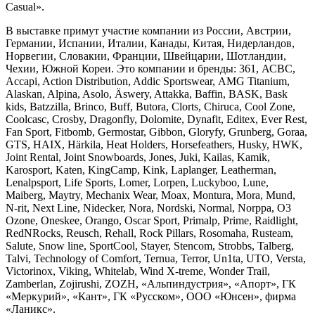
Casual».
В выставке примут участие компании из России, Австрии,
Германии, Испании, Италии, Канады, Китая, Нидерландов,
Норвегии, Словакии, Франции, Швейцарии, Шотландии,
Чехии, Южной Кореи. Это компании и бренды: 361, АСВС,
Accapi, Action Distribution, Addic Sportswear, АМG Titanium,
Alaskan, Alpina, Asolo, Äswery, Attakka, Baffin, BASK, Bask
kids, Batzzilla, Brinco, Buff, Butora, Clorts, Chiruca, Cool Zone,
Coolcasc, Crosby, Dragonfly, Dolomite, Dynafit, Editex, Ever Rest,
Fan Sport, Fitbomb, Germostar, Gibbon, Gloryfy, Grunberg, Goraa,
GTS, HAIX, Härkila, Heat Holders, Horsefeathers, Husky, HWK,
Joint Rental, Joint Snowboards, Jones, Juki, Kailas, Kamik,
Karosport, Katen, KingCamp, Kink, Laplanger, Leatherman,
Lenalpsport, Life Sports, Lomer, Lorpen, Luckyboo, Lune,
Maiberg, Maytry, Mechanix Wear, Моах, Montura, Mora, Mund,
N-rit, Next Line, Nidecker, Nora, Nordski, Normal, Norppa, O3
Ozone, Oneskee, Orango, Oscar Sport, Primalp, Prime, Raidlight,
RedNRocks, Reusch, Rehall, Rock Pillars, Rosomaha, Rusteam,
Salute, Snow line, SportCool, Stayer, Stencom, Strobbs, Talberg,
Talvi, Technology of Comfort, Ternua, Terror, Un1ta, UTO, Versta,
Victorinox, Viking, Whitelab, Wind X-treme, Wonder Trail,
Zamberlan, Zojirushi, ZOZH, «Альпиндустрия», «Апорт», ГК
«Меркурий», «Кант», ГК «Русском», ООО «Юнсен», фирма
«Ланикс».