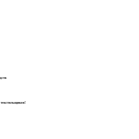
дств
 текстильщиков!