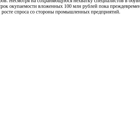
в. Несмотря на сохраняющуюся нехватку специалистов в обувн
 срок окупаемости вложенных 100 млн рублей пока преждевреме
 росте спроса со стороны промышленных предприятий.