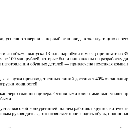
и, успешно завершила первый этап ввода в эксплуатацию своег
остигло объема выпуска 13 тыс. пар обуви в месяц при штате из 
змере 100 млн рублей, которые были направлены на разработку д
 изготовлении обувных деталей — привлечена немецкая компани
щая загрузка производственных линий достигает 40% от заплан
агрузки мощностей.
йджан через главного дилера. Основными клиентами выступают п
абыми.
уется высокой конкуренцией: на нем работают крупные отечест
 словам руководителя, это позволяет производить обувь, полно