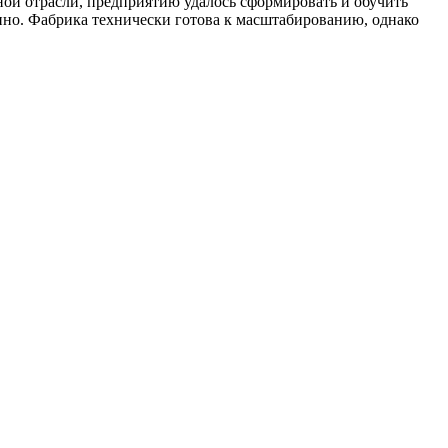
ой отрасли, предприятию удалось сформировать и обучить
нно. Фабрика технически готова к масштабированию, однако