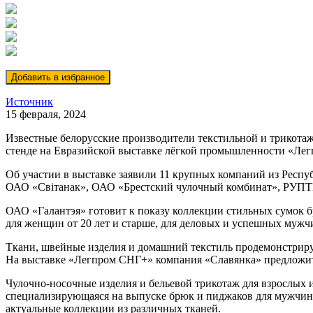
Источник
15 февраля, 2024
Известные белорусские производители текстильной и трикотаж
стенде на Евразийской выставке лёгкой промышленности «Легп
Об участии в выставке заявили 11 крупных компаний из Респ
ОАО «Свiтанак», ОАО «Брестский чулочный комбинат», РУПТ
ОАО «Галантэя» готовит к показу коллекции стильных сумок б
для женщин от 20 лет и старше, для деловых и успешных мужчин
Ткани, швейные изделия и домашний текстиль продемонстрир
На выставке «Легпром СНГ+» компания «Славянка» предложит 
Чулочно-носочные изделия и бельевой трикотаж для взрослых 
специализирующаяся на выпуске брюк и пиджаков для мужчин и
актуальные коллекции из различных тканей.