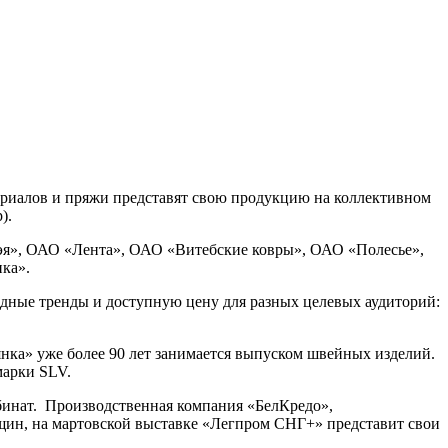
териалов и пряжи представят свою продукцию на коллективном
).
эя», ОАО «Лента», ОАО «Витебские ковры», ОАО «Полесье»,
ка».
одные тренды и доступную цену для разных целевых аудиторий:
а» уже более 90 лет занимается выпуском швейных изделий.
марки SLV.
инат.
Производственная компания «БелКредо»,
нщин, на мартовской выставке «Легпром СНГ+» представит свои