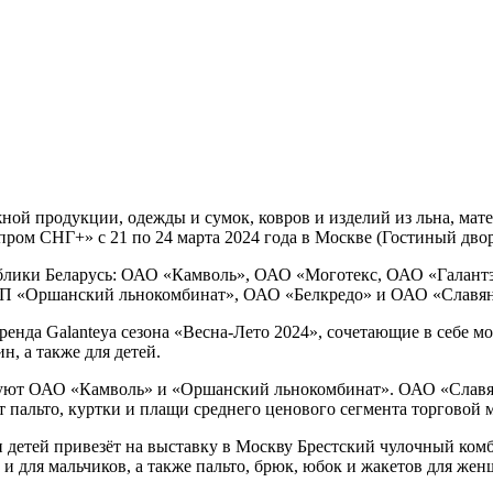
ной продукции, одежды и сумок, ковров и изделий из льна, ма
ром СНГ+» с 21 по 24 марта 2024 года в Москве (Гостиный двор
ублики Беларусь: ОАО «Камволь», ОАО «Моготекс, ОАО «Галант
П «Оршанский льнокомбинат», ОАО «Белкредо» и ОАО «Славян
ренда Galanteya сезона «Весна-Лето 2024», сочетающие в себе м
, а также для детей.
уют ОАО «Камволь» и «Оршанский льнокомбинат». ОАО «Славянк
пальто, куртки и плащи среднего ценового сегмента торговой 
и детей привезёт на выставку в Москву Брестский чулочный комб
 для мальчиков, а также пальто, брюк, юбок и жакетов для же