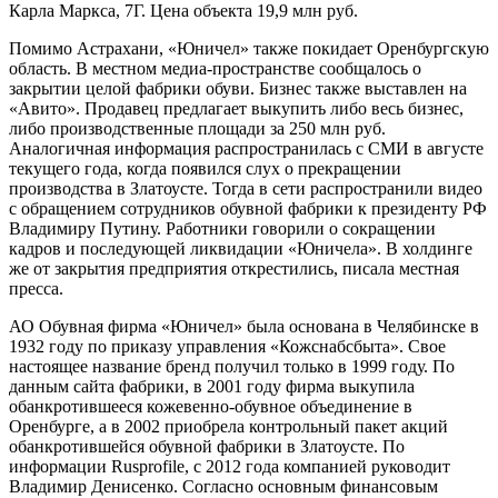
Карла Маркса, 7Г. Цена объекта 19,9 млн руб.
Помимо Астрахани, «Юничел» также покидает Оренбургскую
область. В местном медиа-пространстве сообщалось о
закрытии целой фабрики обуви. Бизнес также выставлен на
«Авито». Продавец предлагает выкупить либо весь бизнес,
либо производственные площади за 250 млн руб.
Аналогичная информация распространилась с СМИ в августе
текущего года, когда появился слух о прекращении
производства в Златоусте. Тогда в сети распространили видео
с обращением сотрудников обувной фабрики к президенту РФ
Владимиру Путину. Работники говорили о сокращении
кадров и последующей ликвидации «Юничела». В холдинге
же от закрытия предприятия открестились, писала местная
пресса.
АО Обувная фирма «Юничел» была основана в Челябинске в
1932 году по приказу управления «Кожснабсбыта». Свое
настоящее название бренд получил только в 1999 году. По
данным сайта фабрики, в 2001 году фирма выкупила
обанкротившееся кожевенно-обувное объединение в
Оренбурге, а в 2002 приобрела контрольный пакет акций
обанкротившейся обувной фабрики в Златоусте. По
информации Rusprofile, с 2012 года компанией руководит
Владимир Денисенко. Согласно основным финансовым