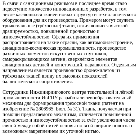
В связи с санкционным режимом в последнее время стало
недоступно множество инновационных разработок, в том
числе касающихся тканей новых структур и технологического
оборудования для их производства. Примером могут служить
триаксиальные (трёхосные) ткани, отличающиеся высокой
драпируемостью, повышенной прочностью и
износоустойчивостью. Сфера их применения
распространяется на такие отрасли, как автомобилестроение,
авиационно-космическая промышленность, производство
различных элементов искусственных спутников,
самораскрывающихся антенн, сверхлёгких элементов
авиационных деталей и конструкций, парашютов. Отдельным
направлением является производство бронежилетов из
трёхосных тканей ввиду их высоких показателей
баллистического сопротивления.
Сотрудники Инжинирингового центра текстильной и лёгкой
промышленности ИвГПУ разработали зевообразовательный
механизм для формирования трехосной ткани (патент на
изобретение № 2806965, Бюл. № 31). Ткань, получаемая при
помощи предлагаемого механизма, отличается повышенной
прочностью и износоустойчивостью за счёт увеличения числа
связей между собой нитей основы по всей ширине полотна с
возможным закреплением их уточной нитью.