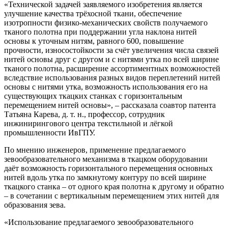
«Технической задачей заявляемого изобретения является
улучшение качества трёхосной ткани, обеспечение
изотропности физико-механических свойств получаемого
тканого полотна при поддержании угла наклона нитей
основы к уточным нитям, равного 600, повышение
прочности, износостойкости за счёт увеличения числа связей
нитей основы друг с другом и с нитями утка по всей ширине
тканого полотна, расширение ассортиментных возможностей
вследствие использования разных видов переплетений нитей
основы с нитями утка, возможность использования его на
существующих ткацких станках с горизонтальным
перемещением нитей основы», – рассказала соавтор патента
Татьяна Карева, д. т. н., профессор, сотрудник
инжинирингового центра текстильной и лёгкой
промышленности ИвГПУ.
По мнению инженеров, применение предлагаемого
зевообразовательного механизма в ткацком оборудовании
даёт возможность горизонтального перемещения основных
нитей вдоль утка по замкнутому контуру по всей ширине
ткацкого станка – от одного края полотна к другому и обратно
– в сочетании с вертикальным перемещением этих нитей для
образования зева.
«Использование предлагаемого зевообразовательного