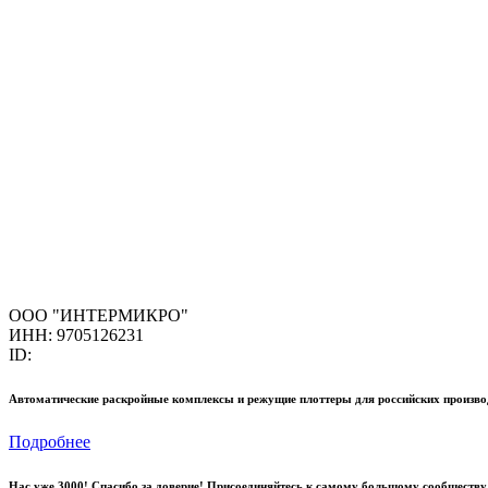
ООО "ИНТЕРМИКРО"
ИНН: 9705126231
ID:
Автоматические раскройные комплексы и режущие плоттеры для российских произво
Подробнее
Нас уже 3000! Спасибо за доверие! Присоединяйтесь к самому большому сообществу