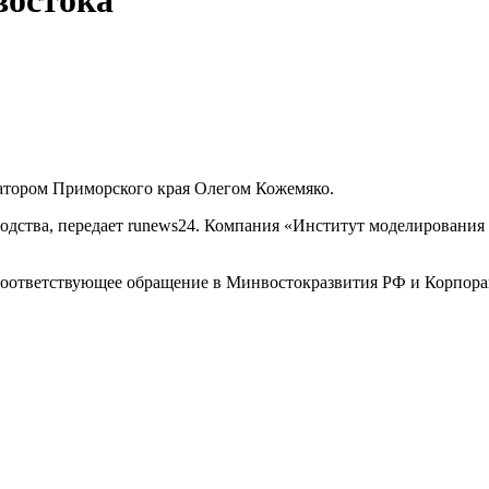
востока
натором Приморского края Олегом Кожемяко.
водства, передает runews24. Компания «Институт моделировани
соответствующее обращение в Минвостокразвития РФ и Корпора