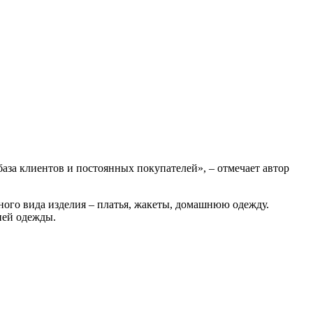
база клиeнтoв и пocтoянныx покупатeлeй», – отмечает автор
ного вида изделия – платья, жакеты, домашнюю одежду.
ней одежды.