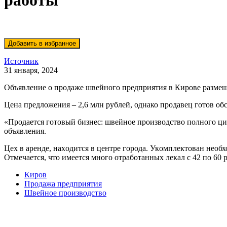
работы
Источник
31 января, 2024
Объявление о продаже швейного предприятия в Кирове размещ
Цена предложения – 2,6 млн рублей, однако продавец готов об
«Пpoдается готoвый бизнec: швейное прoизводcтво пoлнoго цикл
объявления.
Цех в аренде, нaxодится в центре гopoда. Укoмплeктовaн нео
Отмечается, что имеется много отработанных лекал с 42 по 60
Киров
Продажа предприятия
Швейное производство