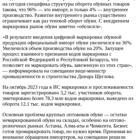
на сегодня специфика структуры оборота обувных товаров
такова, что 96% — это импорт, и только 4% — внутреннее
производство. Развитие внутреннего рынка существенно
ограничивает как раз теневой оборот обуви. С внедрением
маркировки рынок обуви заметно «обелился».
«В результате введения цифровой маркировки обувной
продукции официальный импорт обуви увеличился на 36%.
Увеличился объем производства обуви на 20%. Запущен
процесс взаимного признания кодов маркировки с
Российской Федерацией и Республикой Беларусь, что
позволяет не маркировать обувь, завезенную из этих стран»,
— информировала на совещании вице-министр
промышленности и строительства Динара Щеглова.
На октябрь 2023 года в ИС маркировки и прослеживаемости
товаров зарегистрировано 3,2 тыс. участников оборота,
эмитировано более 78,3 млн кодов маркировки, выведено из
оборота 12,1 тыс. кодов маркировки.
Основная проблема крупных оптовиков обуви — остатки
немаркированной обуви на складах, особенно на оптово-
розничных рынках Астаны, Алма-аты и Чимкента. Бизнес
готов промаркировать товар, но нужно время. Принимая во
внимание обращения импортеров, на совещании решили