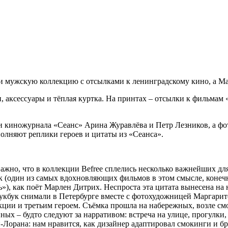
ли мужскую коллекцию с отсылками к ленинградскому кино, а 
, аксессуары и тёплая куртка. На принтах – отсылки к фильма
ки киножурнала «Сеанс» Арина Журавлёва и Петр Лезников, а 
олняют реплики героев и цитаты из «Сеанса».
жно, что в коллекции Befree сплелись несколько важнейших для
ник (один из самых вдохновляющих фильмов в этом смысле, коне
ь»), как поёт Марлен Дитрих. Неспроста эта цитата вынесена на 
 Лукбук снимали в Петербурге вместе с фотохудожницей Маргари
ции и третьим героем. Съёмка прошла на набережных, возле смо
нных – будто следуют за нарративом: встреча на улице, прогулки
Лорана: нам нравится, как дизайнер адаптировал смокинги и бр