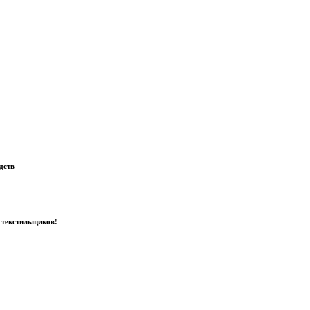
дств
 текстильщиков!