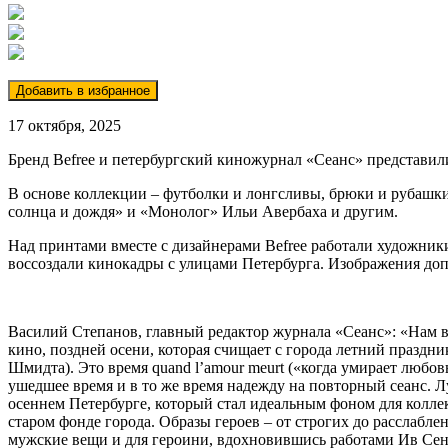
17 октября, 2025
Бренд Befree и петербургский киножурнал «Сеанс» представи
В основе коллекции – футболки и лонгсливы, брюки и рубашки
солнца и дождя» и «Монолог» Ильи Авербаха и другим.
Над принтами вместе с дизайнерами Befree работали художни
воссоздали кинокадры c улицами Петербурга. Изображения доп
Василий Степанов, главный редактор журнала «Сеанс»: «Нам ва
кино, поздней осени, которая счищает с города летний празд
Шмидта). Это время quand l’amour meurt («когда умирает любов
ушедшее время и в то же время надежду на повторный сеанс.
осеннем Петербурге, который стал идеальным фоном для коллек
старом фонде города. Образы героев – от строгих до расслабле
мужские вещи и для героини, вдохновившись работами Ив Сен-